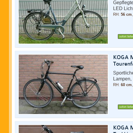
Gepflegt
LED Lich
RH:
56 cm
sofort liefe
KOGA Mi
Tourenf
Sportlic
Lampen, 
RH:
60 cm
sofort liefe
KOGA Mi