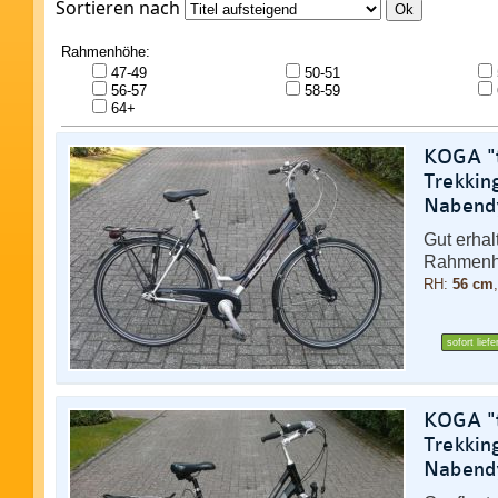
Sortieren nach
Ok
Rahmenhöhe:
47-49
50-51
56-57
58-59
64+
KOGA "t
Trekkin
Nabend
Gut erhal
Rahmenh
RH:
56 cm
sofort liefe
KOGA "t
Trekkin
Nabend