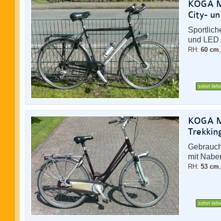
KOGA Mi
City- u
Sportlic
und LED 
RH:
60 cm
sofort liefe
KOGA Mi
Trekkin
Gebraucht
mit Nabe
RH:
53 cm
sofort liefe