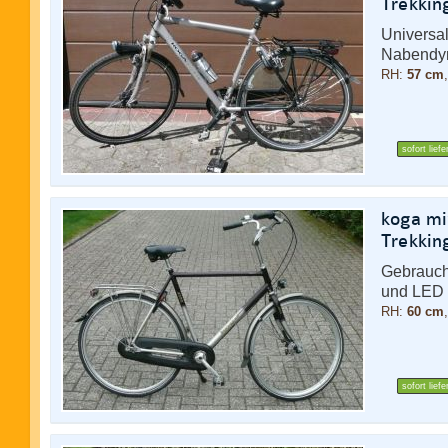
Trekkin
Universal
Nabendy
RH:
57 cm
sofort liefe
koga mi
Trekkin
Gebrauch
und LED 
RH:
60 cm
sofort liefe