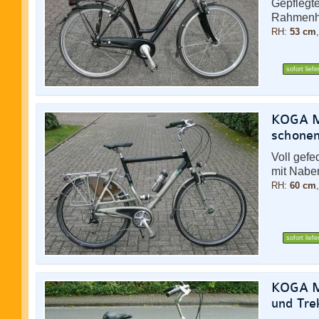
Gepflegte
Rahmenh
RH:
53 cm
sofort liefe
KOGA Mi
schonen
Voll gefe
mit Nabe
RH:
60 cm
sofort liefe
KOGA Mi
und Tre