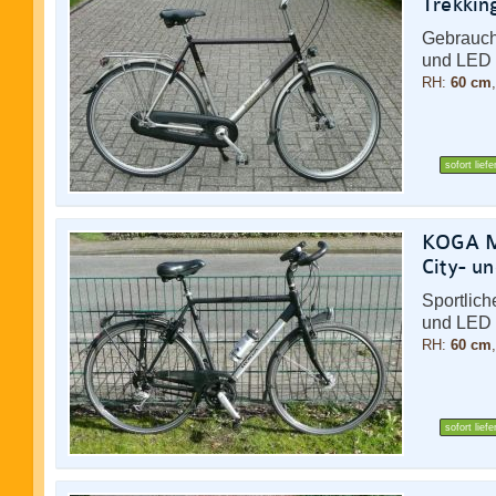
Trekkin
Gebrauch
und LED 
RH:
60 cm
sofort liefe
KOGA Mi
City- u
Sportlic
und LED 
RH:
60 cm
sofort liefe