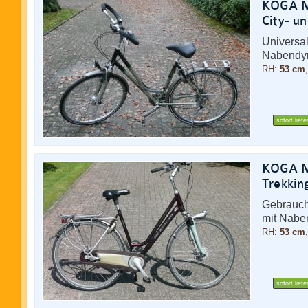
KOGA M
City- u
Universal
Nabendy
RH:
53 cm
sofort liefe
KOGA Mi
Trekkin
Gebraucht
mit Nabe
RH:
53 cm
sofort liefe