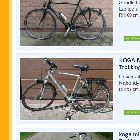
Sportlic
Lampen, 
RH:
60 cm
sofort liefe
KOGA Mi
Trekkin
Universal
Nabendy
RH:
57 cm
sofort liefe
koga mi