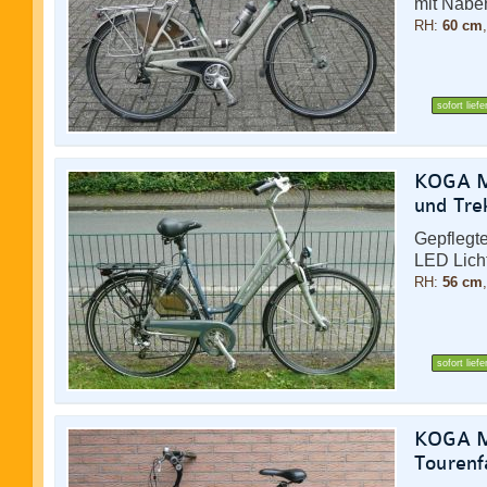
mit Nabe
RH:
60 cm
sofort liefe
KOGA Mi
und Tre
Gepflegt
LED Lich
RH:
56 cm
sofort liefe
KOGA Mi
Tourenf