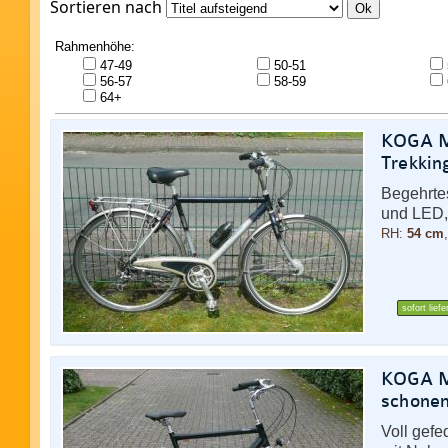
Sortieren nach
Ok
Rahmenhöhe:
47-49
50-51
56-57
58-59
64+
KOGA Mi
Trekkin
Begehrte
und LED,
RH:
54 cm
sofort liefe
KOGA Mi
schonen
Voll gefe