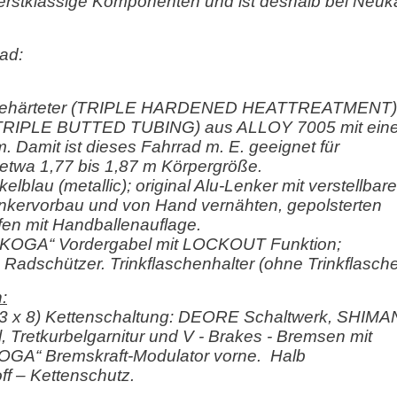
rstklassige Komponenten und ist deshalb bei Neuk
ad:
euergehärteter (TRIPLE HARDENED HEATTREATMENT)
TRIPLE BUTTED TUBING) aus ALLOY 7005 mit eine
Damit ist dieses Fahrrad m. E. geeignet für
twa 1,77 bis 1,87 m Körpergröße.
kelblau (metallic); original Alu-Lenker mit verstellbar
nkervorbau und von Hand vernähten, gepolsterten
en mit Handballenauflage.
e „KOGA“ Vordergabel mit LOCKOUT Funktion;
– Radschützer. Trinkflaschenhalter (ohne Trinkflasche
:
3 x 8) Kettenschaltung: DEORE Schaltwerk, SHIM
 Tretkurbelgarnitur und V - Brakes - Bremsen mit
OGA“ Bremskraft-Modulator vorne.
Halb
ff – Kettenschutz.