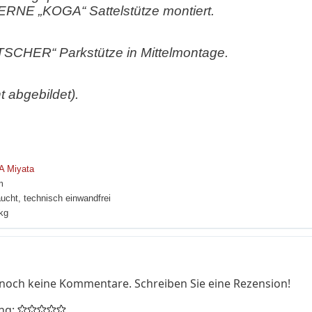
NE „KOGA“ Sattelstütze montiert.
CHER“ Parkstütze in Mittelmontage.
t abgebildet).
 Miyata
m
ucht, technisch einwandfrei
kg
 noch keine Kommentare. Schreiben Sie eine Rezension!
ung: