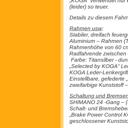
„KOGA“ verwendet nur e
(leider) so teuer.
Details zu diesem Fahrr
Rahmen usw
:
Stabiler, dreifach f
Aluminium – Rahmen (
Rahmenhöhe von 60 cm. 
Radfahrende zwischen e
Farbe: Titansilber - dun
„Selected by KOGA“ Le
KOGA Leder-Lenkergriff
Einstellbare, gefedert
zweifarbige Kunststoff 
Schaltung und Bremsen
SHIMANO 24 -Gang – (
Schalt- und Bremshebel,
„Brake Power Control K
geschlossener Kunststo