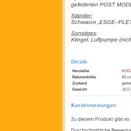
gefederten POST MODER
Ständer:
Schwarze „ESGE–PLETS
Sonstiges
:
Klingel, Luftpumpe (nich
Details
Hersteller
KOGA
Rahmenhöhe
60 c
Zustand
gebra
Gewicht
16,5 
Kundenmeinungen
Zu diesem Produkt gibt es
Durchschnittliche Bewert