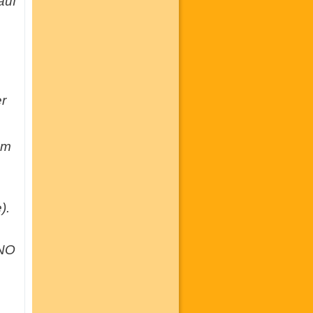
auf
r
em
).
ANO