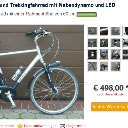
 und Trekkingfahrrad mit Nabendynamo und LED
hrrad mit einer Rahmenhöhe von 60 cm
sofort lieferbar
€ 498,00 
zzgl.
Versandkosten
empfehlen
Produktbewertungen
Frage stellen