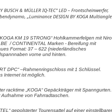
BUSCH & MÜLLER IQ-TEC" LED – Frontscheinwerfer,
endynamo, „Luminance DESIGN BY KOGA Multiangle
l „KOGA KM 19 STRONG“ Hohlkammerfelgen mit Niro
LBE
/ CONTINENTAL Marken - Bereifung mit
aues Format: 37 – 622 (niederländisches
llspannnaben vorne und hinten.
 DPC“ –Rahmenringschloss mit 1 Schlüssel.
 Internet ist möglich.
erter racktime „KOGA“ Gepäckträger mit Spanngurten.
r Aufnahme von Fahrradtaschen.
L“ gepolsterter Tourensattel auf einer einstellbare