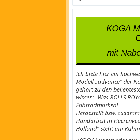
KOGA Miy
C
mit Nab
Ich biete hier ein hochwe
Modell „advance" der N
gehört zu den beliebtest
wissen:
Was ROLLS ROYCE
Fahrradmarken!
Hergestellt bzw. zusamm
Handarbeit in Heerenve
Holland" steht am Rahm