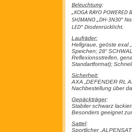
Beleuchtung
:
„KOGA RAYO POWERED BY 
SHIMANO „DH-3N30" Nab
LED" Diodenrücklicht.
Laufräder:
Hellgraue, geöste exa
Speichen; 28“ SCHWA
Reflexionsstreifen, gen
Standartformat); Schne
Sicherheit:
AXA „DEFENDER RL ART
Nachbestellung über das
Gepäckträger
:
Stabiler schwarz lacki
Besonders geeignet zu
Sattel
:
Sportlicher „ALPENSATTE